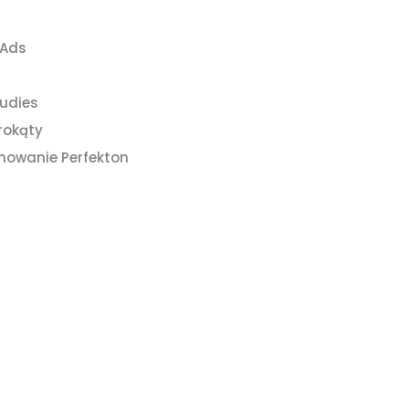
 Ads
udies
rokąty
nowanie Perfekton